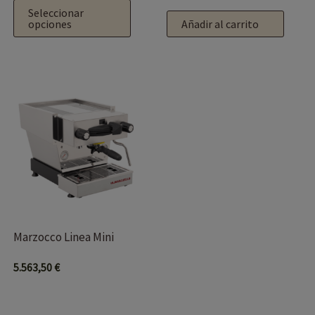
de
Seleccionar
producto
opciones
Añadir al carrito
Marzocco Linea Mini
5.563,50
€