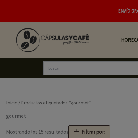
Ir
ENVÍO GR
al
contenido
HOREC
Inicio
/ Productos etiquetados “gourmet”
gourmet
Mostrando los 15 resultados
Filtrar por: