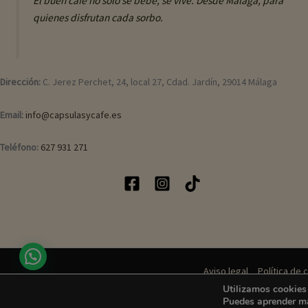
El buen café no solo se bebe, se vive. Desde Málaga, para
quienes disfrutan cada sorbo.
Dirección:
C. Jerez Perchet, 24, local 27, Cdad. Jardín, 29014 Málaga
Email:
info@capsulasycafe.es
Teléfono:
627 931 271
Aviso legal
Política de 
Utilizamos cookies 
Puedes aprender má