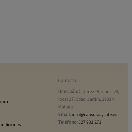
Contacto
Dirección:
C. Jerez Perchet, 24,
local 27, Cdad. Jardín, 29014
mpra
Málaga
Email:
info@capsulasycafe.es
Teléfono:
627 931 271
ondiciones