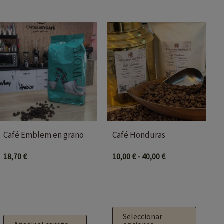
Rango
Este
de
producto
precios:
desde
tiene
10,00 €
múltiples
hasta
40,00 €
variantes.
Las
opciones
se
Café Emblem en grano
Café Honduras
pueden
elegir
18,70
€
10,00
€
-
40,00
€
en
la
página
de
Seleccionar