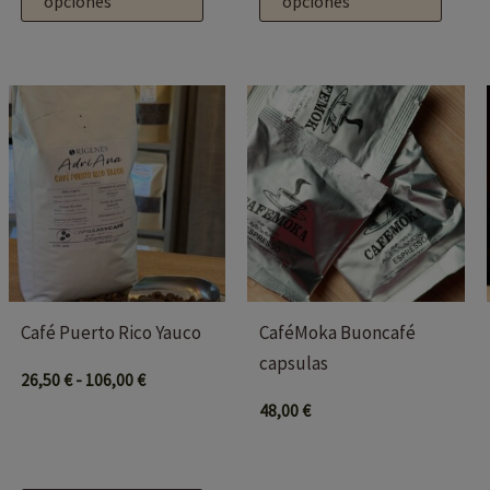
producto
producto
opciones
opciones
Rango
Este
de
producto
precios:
desde
tiene
26,50 €
múltiples
hasta
106,00 €
variantes.
Las
opciones
se
Café Puerto Rico Yauco
CaféMoka Buoncafé
pueden
capsulas
elegir
26,50
€
-
106,00
€
en
48,00
€
la
página