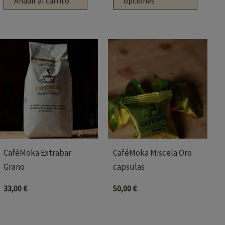
producto
Añadir al carrito
opciones
CaféMoka Extrabar
CaféMoka Miscela Oro
Grano
capsulas
33,00
€
50,00
€