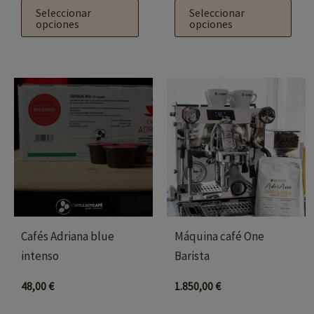
de
de
Seleccionar
Seleccionar
producto
producto
opciones
opciones
Cafés Adriana blue
Máquina café One
intenso
Barista
48,00
€
1.850,00
€