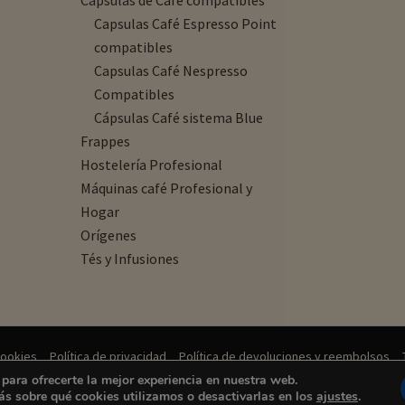
Cápsulas de Café compatibles
Capsulas Café Espresso Point
compatibles
Capsulas Café Nespresso
Compatibles
Cápsulas Café sistema Blue
Frappes
Hostelería Profesional
Máquinas café Profesional y
Hogar
Orígenes
Tés y Infusiones
cookies
Política de privacidad
Política de devoluciones y reembolsos
para ofrecerte la mejor experiencia en nuestra web.
© 2026 Cápsulas y café | Creado por Unika Web & SEO
s sobre qué cookies utilizamos o desactivarlas en los
ajustes
.