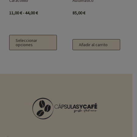
Caracolillo
Automático
pueden
elegir
11,00
€
-
44,00
€
85,00
€
en
la
página
Seleccionar
de
opciones
Añadir al carrito
producto