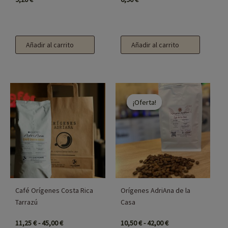
Añadir al carrito
Añadir al carrito
Rango
Rango
Este
Este
de
de
¡Oferta!
¡Oferta!
producto
producto
precios:
precios:
desde
desde
tiene
tiene
11,25 €
10,50 €
múltiples
múltiples
hasta
hasta
45,00 €
42,00 €
variantes.
variantes.
Las
Las
opciones
opciones
se
se
Café Orígenes Costa Rica
Orígenes AdriAna de la
Tarrazú
Casa
pueden
pueden
elegir
elegir
11,25
€
-
45,00
€
10,50
€
-
42,00
€