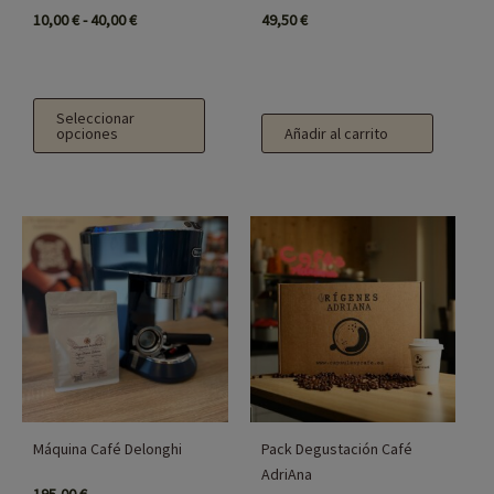
elegir
10,00
€
-
40,00
€
49,50
€
en
la
página
Seleccionar
de
opciones
Añadir al carrito
producto
Este
producto
tiene
múltiples
variantes.
Las
opciones
se
Máquina Café Delonghi
Pack Degustación Café
AdriAna
pueden