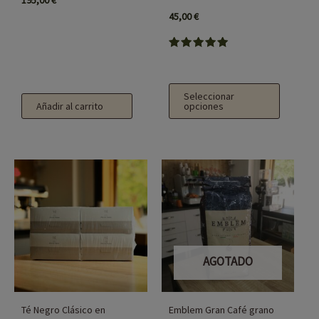
195,00
€
elegir
45,00
€
en
la
Valorado
página
con
5.00
de
de 5
Seleccionar
Añadir al carrito
opciones
producto
AGOTADO
Té Negro Clásico en
Emblem Gran Café grano