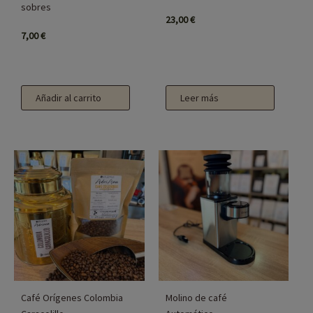
sobres
23,00
€
7,00
€
Añadir al carrito
Leer más
Rango
Este
de
producto
precios:
desde
tiene
11,00 €
múltiples
hasta
44,00 €
variantes.
Las
opciones
se
Café Orígenes Colombia
Molino de café