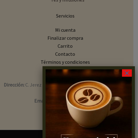
Servicios
Mi cuenta
Finalizar compra
Carrito
Contacto
Términos y condiciones
×
Contacto
Dirección:
C. Jerez Perchet, 24, local 27, Cdad. Jardín, 29014
Málaga
Email:
info@capsulasycafe.es
Teléfono:
627 931 271