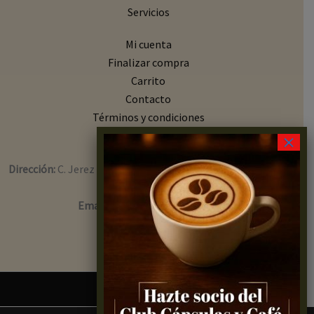
Servicios
Mi cuenta
Finalizar compra
Carrito
Contacto
Términos y condiciones
×
Contacto
Dirección:
C. Jerez Perchet, 24, local 27, Cdad. Jardín, 29014
Málaga
Email:
info@capsulasycafe.es
Teléfono:
627 931 271
Aviso legal
Política de cookies