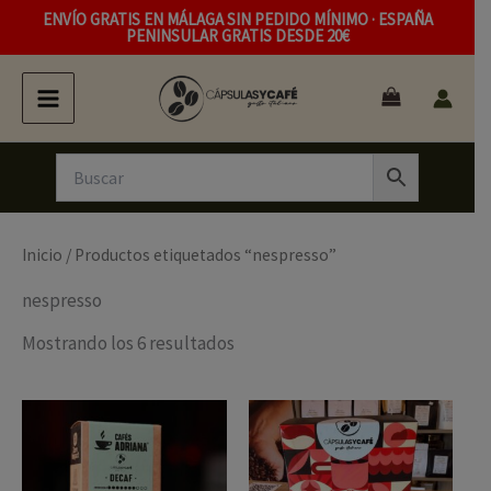
Ir
ENVÍO GRATIS EN MÁLAGA SIN PEDIDO MÍNIMO · ESPAÑA
PENINSULAR GRATIS DESDE 20€
al
contenido
Inicio
/ Productos etiquetados “nespresso”
nespresso
Mostrando los 6 resultados