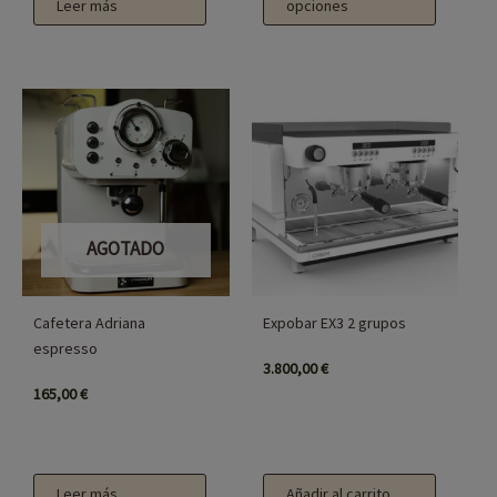
Leer más
opciones
producto
AGOTADO
Cafetera Adriana
Expobar EX3 2 grupos
espresso
3.800,00
€
165,00
€
Leer más
Añadir al carrito