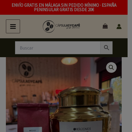
Ir
ENVÍO GRATIS EN MÁLAGA SIN PEDIDO MÍNIMO · ESPAÑA
PENINSULAR GRATIS DESDE 20€
al
contenido
Te
Rango
Chai
cantidad
de
precios:
desde
2,50 €
hasta