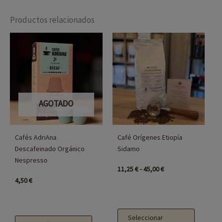
Productos relacionados
Rango
Este
de
producto
precios:
desde
tiene
11,25 €
múltiples
hasta
45,00 €
variantes.
AGOTADO
Las
opciones
se
Cafés AdriAna
Café Orígenes Etiopía
Descafeinado Orgánico
Sidamo
pueden
Nespresso
elegir
11,25
€
-
45,00
€
en
4,50
€
la
página
Seleccionar
de