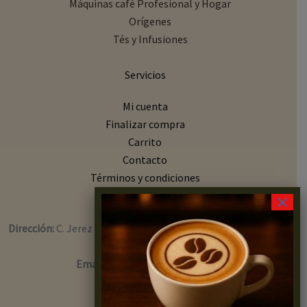
Máquinas café Profesional y Hogar
Orígenes
Tés y Infusiones
Servicios
Mi cuenta
Finalizar compra
Carrito
Contacto
Términos y condiciones
×
Contacto
Dirección:
C. Jerez Perchet, 24, local 27, Cdad. Jardín, 29014
Málaga
Email:
info@capsulasycafe.es
Teléfono:
627 931 271