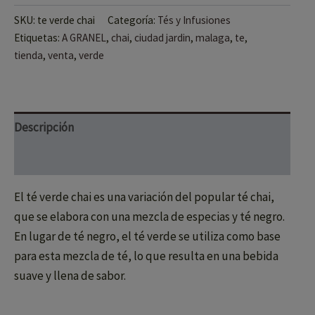
SKU:
te verde chai
Categoría:
Tés y Infusiones
Etiquetas:
A GRANEL
,
chai
,
ciudad jardin
,
malaga
,
te
,
tienda
,
venta
,
verde
Descripción
Información adicional
El té verde chai es una variación del popular té chai,
que se elabora con una mezcla de especias y té negro.
En lugar de té negro, el té verde se utiliza como base
para esta mezcla de té, lo que resulta en una bebida
suave y llena de sabor.